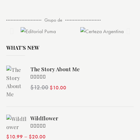
Grupo de
WHAT’S NEW
The Story About Me
Valorado
$
12.00
$
10.00
con
4.00
de 5
Wildflower
Valorado
–
$
10.99
$
20.00
con
4.00