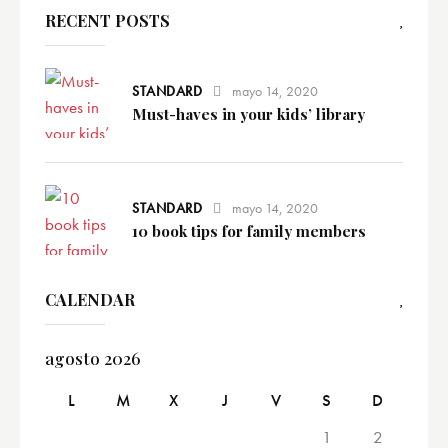
RECENT POSTS
STANDARD
mayo 14, 2020
Must-haves in your kids’ library
STANDARD
mayo 14, 2020
10 book tips for family members
CALENDAR
agosto 2026
L
M
X
J
V
S
D
1
2