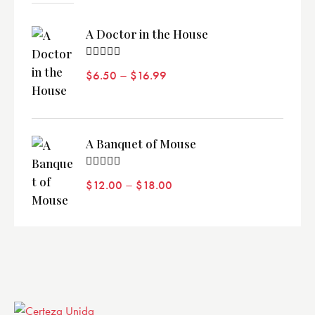
A Doctor in the House
Valorado
–
$
6.50
$
16.99
con
5.00
de 5
A Banquet of Mouse
Valorado
–
$
12.00
$
18.00
con
5.00
de 5