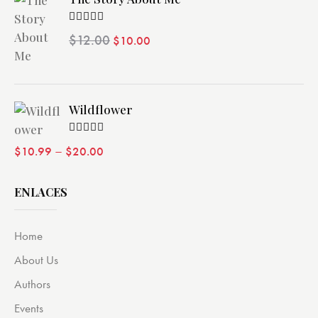
Valorado
$
12.00
$
10.00
con
4.00
de 5
Wildflower
Valorado
–
$
10.99
$
20.00
con
4.00
de 5
ENLACES
Home
About Us
Authors
Events