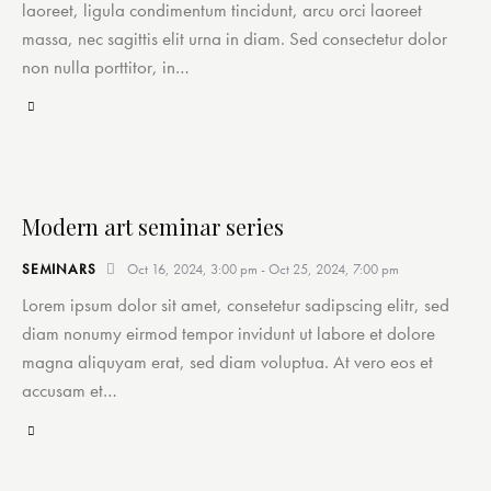
laoreet, ligula condimentum tincidunt, arcu orci laoreet
massa, nec sagittis elit urna in diam. Sed consectetur dolor
non nulla porttitor, in…
Modern art seminar series
SEMINARS
Oct 16, 2024, 3:00 pm
-
Oct 25, 2024, 7:00 pm
Lorem ipsum dolor sit amet, consetetur sadipscing elitr, sed
diam nonumy eirmod tempor invidunt ut labore et dolore
magna aliquyam erat, sed diam voluptua. At vero eos et
accusam et…