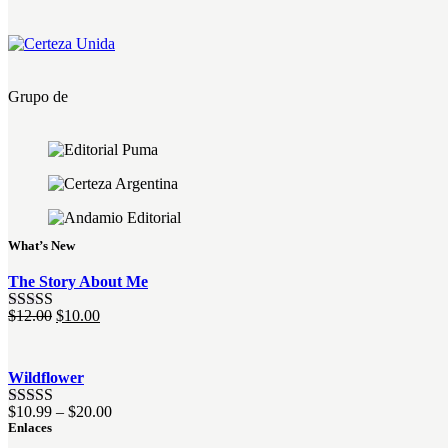
Grupo de
What’s New
The Story About Me
El
El
$
12.00
$
10.00
Valorado
precio
precio
con
4.00
original
actual
de 5
era:
es:
Wildflower
$12.00.
$10.00.
$
10.99
–
$
20.00
Valorado
Enlaces
con
4.00