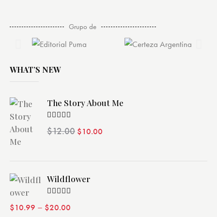
Grupo de
WHAT’S NEW
The Story About Me
Valorado
$
12.00
$
10.00
con
4.00
de 5
Wildflower
Valorado
–
$
10.99
$
20.00
con
4.00
de 5