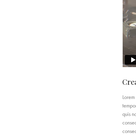
Crea
Lorem 
tempor
quis n
conseq
consec