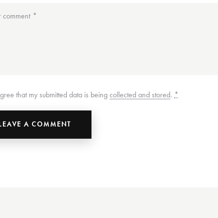
agree that my submitted data is being
collected and stored
.
*