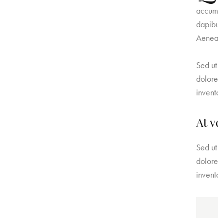
accums
dapibu
Aenean
Sed ut
dolore
invent
At v
Sed ut
dolore
invent