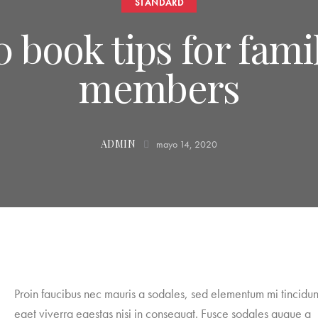
STANDARD
0 book tips for fami
members
ADMIN
mayo 14, 2020
Proin faucibus nec mauris a sodales, sed elementum mi tincidun
eget viverra egestas nisi in consequat. Fusce sodales augue a