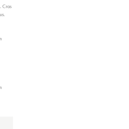
t. Cras
us.
m
m