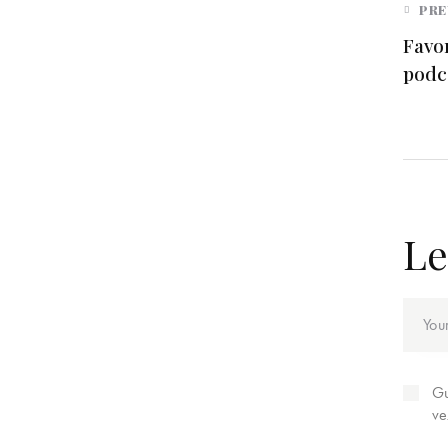
PRE
Favo
podc
Le
Gu
ve