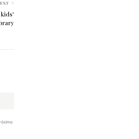
NEXT
kids’
ibrary
próxima