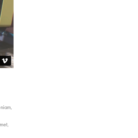
eniam,
amet,