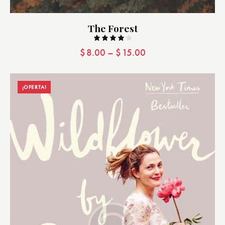
The Forest
Valorad
$
8.00
–
$
15.00
o con
4.00
de 5
¡OFERTA!