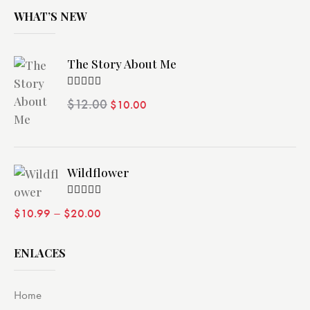
WHAT’S NEW
The Story About Me
Valorado
$
12.00
$
10.00
con
4.00
de 5
Wildflower
Valorado
–
$
10.99
$
20.00
con
4.00
de 5
ENLACES
Home