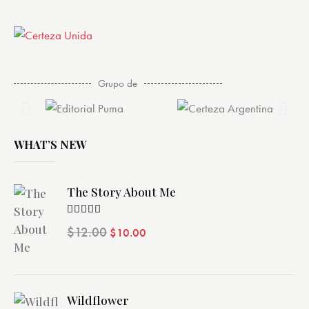
Grupo de
WHAT’S NEW
The Story About Me
Valorado
$
12.00
$
10.00
con
4.00
de 5
Wildflower