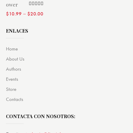
Valorado
–
$
10.99
$
20.00
con
4.00
de 5
ENLACES
Home
About Us
Authors
Events
Store
Contacts
CONTACTA CON NOSOTROS: