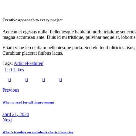
Creative approach to every project
Aenean et egestas nulla. Pellentesque habitant morbi tristique senectus
magna accumsan ante. Duis id mi tristique, pulvinar neque at, lobortis 
Etiam vitae leo et diam pellentesque porta. Sed eleifend ultricies ri
Curabitur placerat finibus lacus.
Tags:
Article
Featured
0
Likes
Navegación
Previous
de
What to read for self-improvement
entradas
abril 21, 2020
Next
What’s trending on audiobook charts this spring