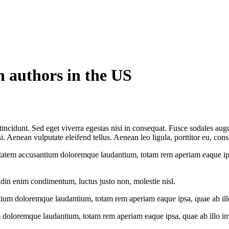
n authors in the US
ncidunt. Sed eget viverra egestas nisi in consequat. Fusce sodales augu
Aenean vulputate eleifend tellus. Aenean leo ligula, porttitor eu, conse
uptatem accusantium doloremque laudantium, totam rem aperiam eaque ipsa, 
udin enim condimentum, luctus justo non, molestie nisl.
tium doloremque laudantium, totam rem aperiam eaque ipsa, quae ab illo i
 doloremque laudantium, totam rem aperiam eaque ipsa, quae ab illo inven