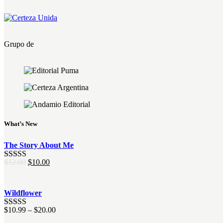
Grupo de
What’s New
The Story About Me
El
El
$
12.00
$
10.00
Valorado
precio
precio
con
4.00
original
actual
de 5
era:
es:
Wildflower
$12.00.
$10.00.
$
10.99
–
$
20.00
Valorado
con
4.00