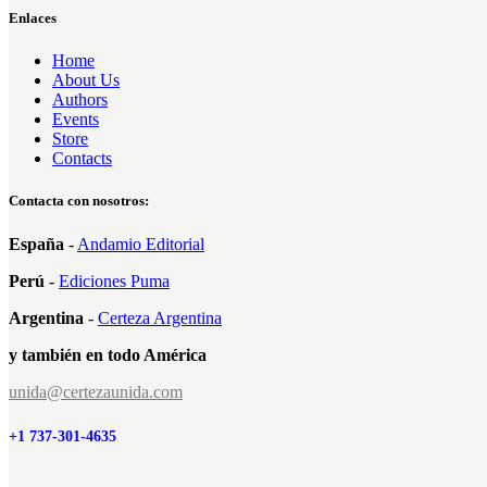
de 5
Enlaces
Home
About Us
Authors
Events
Store
Contacts
Contacta con nosotros:
España
-
Andamio Editorial
Perú
-
Ediciones Puma
Argentina
-
Certeza Argentina
y también en todo América
unida@certezaunida.com
+1 737-301-4635