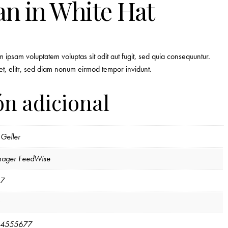
n in White Hat
ipsam voluptatem voluptas sit odit aut fugit, sed quia consequuntur.
et, elitr, sed diam nonum eirmod tempor invidunt.
n adicional
 Geller
ager FeedWise
7
4555677