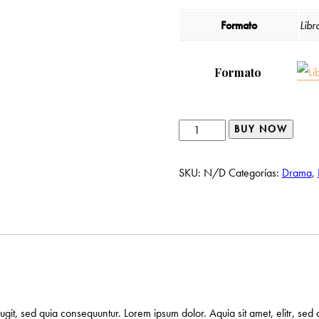
Formato
Libr
Formato
Lonely
BUY NOW
Man
in
SKU:
N/D
Categorías:
Drama
,
White
Hat
cantidad
fugit, sed quia consequuntur. Lorem ipsum dolor. Aquia sit amet, elitr, 