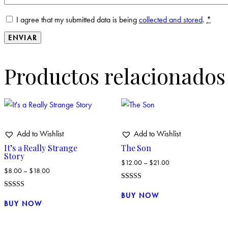
I agree that my submitted data is being
collected and stored
.
*
Productos relacionados
Add to Wishlist
Add to Wishlist
It’s a Really Strange
The Son
Story
$
12.00
–
$
21.00
$
8.00
–
$
18.00
Valorado
Este
con
BUY NOW
Valorado con
Este
4.00
producto
5.00
BUY NOW
de 5
de 5
producto
tiene
tiene
múltiples