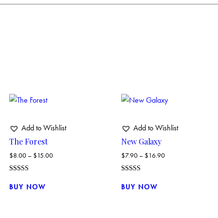
Add to Wishlist
Add to Wishlist
The Forest
New Galaxy
$
8.00
–
$
15.00
$
7.90
–
$
16.90
Valorado
Valorado con
Este
Este
con
5.00
BUY NOW
BUY NOW
4.00
de 5
producto
producto
de 5
tiene
tiene
múltiples
múltiples