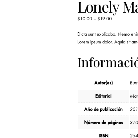
Lonely Ma
$
10.00
–
$
19.00
Dicta sunt explicabo. Nemo enim 
Lorem ipsum dolor. Aquia sit am
Informació
Autor(es)
Burt
Editorial
Man
Año de publicación
201
Número de páginas
370
ISBN
254