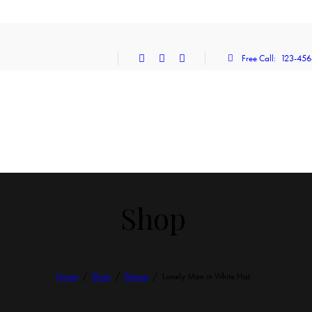
Free Call:
123-456
Shop
Home
Shop
Drama
Lonely Man in White Hat