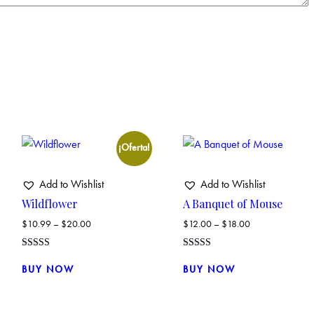
¡Oferta!
Add to Wishlist
Add to Wishlist
Wildflower
A Banquet of Mouse
$
10.99
–
$
20.00
$
12.00
–
$
18.00
Valorado
Valorado con
Este
Este
con
5.00
BUY NOW
BUY NOW
4.00
de 5
producto
producto
de 5
tiene
tiene
múltiples
múltiples