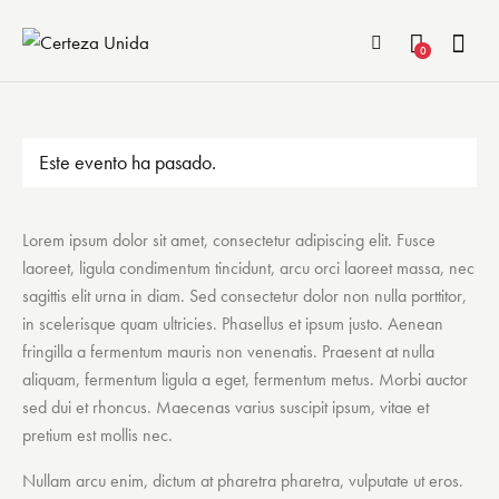
0
Este evento ha pasado.
Lorem ipsum dolor sit amet, consectetur adipiscing elit. Fusce
laoreet, ligula condimentum tincidunt, arcu orci laoreet massa, nec
sagittis elit urna in diam. Sed consectetur dolor non nulla porttitor,
in scelerisque quam ultricies. Phasellus et ipsum justo. Aenean
fringilla a fermentum mauris non venenatis. Praesent at nulla
aliquam, fermentum ligula a eget, fermentum metus. Morbi auctor
sed dui et rhoncus. Maecenas varius suscipit ipsum, vitae et
pretium est mollis nec.
Nullam arcu enim, dictum at pharetra pharetra, vulputate ut eros.