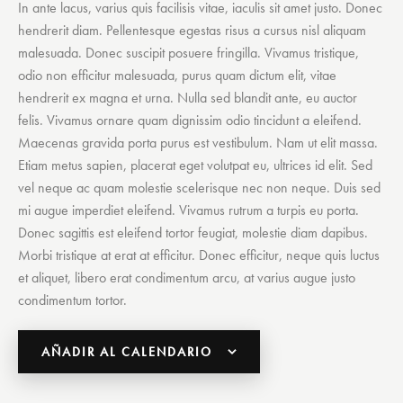
In ante lacus, varius quis facilisis vitae, iaculis sit amet justo. Donec
hendrerit diam. Pellentesque egestas risus a cursus nisl aliquam
malesuada. Donec suscipit posuere fringilla. Vivamus tristique,
odio non efficitur malesuada, purus quam dictum elit, vitae
hendrerit ex magna et urna. Nulla sed blandit ante, eu auctor
felis. Vivamus ornare quam dignissim odio tincidunt a eleifend.
Maecenas gravida porta purus est vestibulum. Nam ut elit massa.
Etiam metus sapien, placerat eget volutpat eu, ultrices id elit. Sed
vel neque ac quam molestie scelerisque nec non neque. Duis sed
mi augue imperdiet eleifend. Vivamus rutrum a turpis eu porta.
Donec sagittis est eleifend tortor feugiat, molestie diam dapibus.
Morbi tristique at erat at efficitur. Donec efficitur, neque quis luctus
et aliquet, libero erat condimentum arcu, at varius augue justo
condimentum tortor.
AÑADIR AL CALENDARIO