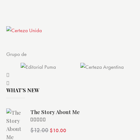
Grupo de
WHAT’S NEW
The Story About Me
Valorado
$
12.00
$
10.00
con
4.00
de 5