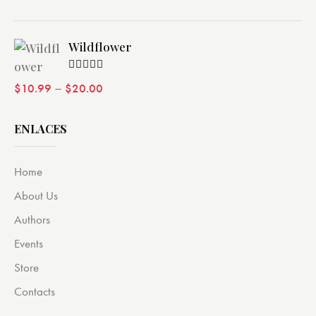
Wildflower
Valorado
–
$
10.99
$
20.00
con
4.00
de 5
ENLACES
Home
About Us
Authors
Events
Store
Contacts