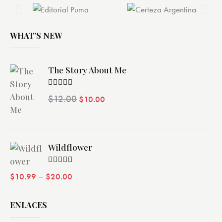
WHAT’S NEW
The Story About Me
Valorado
$
12.00
$
10.00
con
4.00
de 5
Wildflower
Valorado
–
$
10.99
$
20.00
con
4.00
de 5
ENLACES