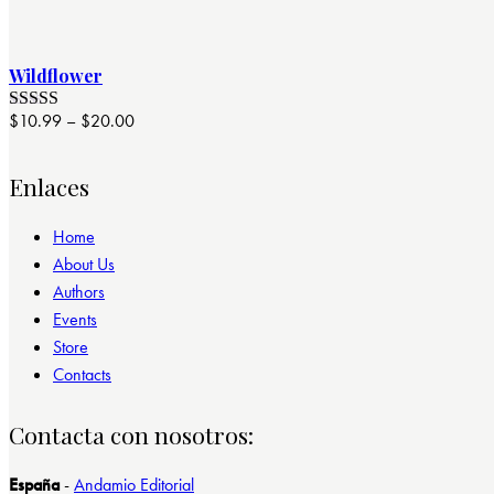
con
4.00
precio
precio
de 5
original
actual
era:
es:
Wildflower
$12.00.
$10.00.
$
10.99
–
$
20.00
Valorado
con
4.00
de 5
Enlaces
Home
About Us
Authors
Events
Store
Contacts
Contacta con nosotros:
España
-
Andamio Editorial