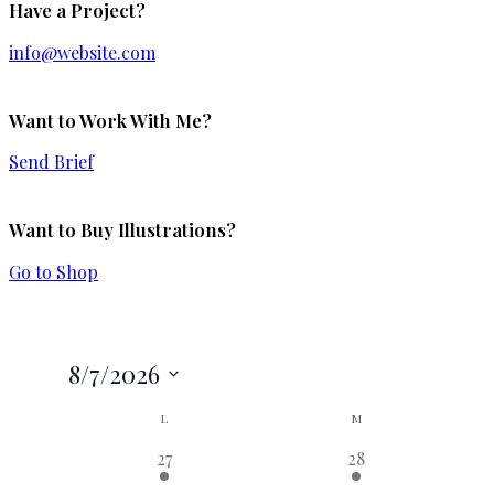
Have a Project?
info@website.com
Want to Work With Me?
Send Brief
Want to Buy Illustrations?
Go to Shop
8/7/2026
Seleccionar
Calendario
L
M
fecha.
2
2
27
28
de
eventos,
eventos,