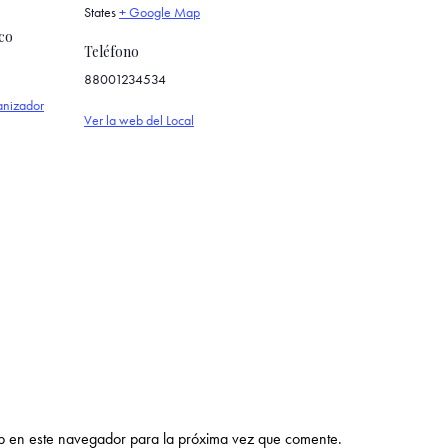
States
+ Google Map
co
Teléfono
88001234534
anizador
Ver la web del Local
b en este navegador para la próxima vez que comente.