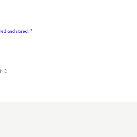
cted and stored
.
*
IND