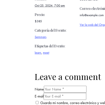
Oct 25, 2024, 7:00 pm
Correo electróni
Precio:
info@example.com
$385
Ver la web del Org
Categoría del Evento:
Seminars
Etiquetas del Evento:
learn
,
meet
Leave a comment
Name
E-mail
Guarda mi nombre, correo electrónico y we