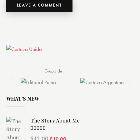
Grupo de
WHAT’S NEW
The Story About Me
Valorado
$
12.00
$
10.00
con
4.00