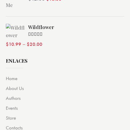
de 5
Wildflower
Valorado
–
$
10.99
$
20.00
con
4.00
de 5
ENLACES
Home
About Us
Authors
Events
Store
Contacts