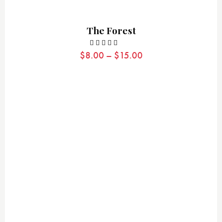
The Forest
$
8.00
–
$
15.00
Valora
do con
4.00
de
5