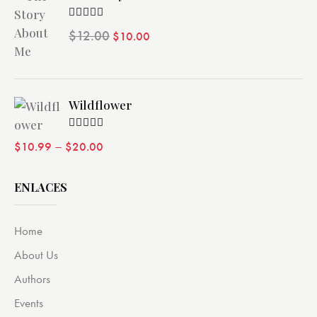
Valorado
$
12.00
$
10.00
con
4.00
de 5
Wildflower
Valorado
–
$
10.99
$
20.00
con
4.00
de 5
ENLACES
Home
About Us
Authors
Events