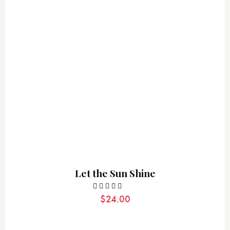
Let the Sun Shine
$
24.00
Valorado
con
5.00
de 5