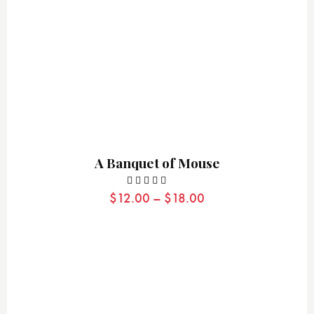
A Banquet of Mouse
$
12.00
–
$
18.00
Valorado
con
5.00
de 5