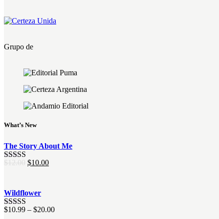
Grupo de
What’s New
The Story About Me
$
12.00
El
$
10.00
El
Valorado
precio
precio
con
4.00
original
actual
de 5
era:
es:
Wildflower
$12.00.
$10.00.
$
10.99
–
$
20.00
Valorado