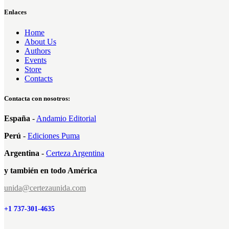
con
4.00
de 5
Enlaces
Home
About Us
Authors
Events
Store
Contacts
Contacta con nosotros:
España
-
Andamio Editorial
Perú
-
Ediciones Puma
Argentina
-
Certeza Argentina
y también en todo América
unida@certezaunida.com
+1 737-301-4635