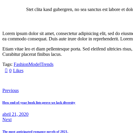
Stet clita kasd gubergren, no sea sanctus est labore et do
Lorem ipsum dolor sit amet, consectetur adipisicing elit, sed do eiusm
ea commodo consequat. Duis aute irure dolor in reprehenderit. Lorem i
Etiam vitae leo et diam pellentesque porta. Sed eleifend ultricies ri
Curabitur placerat finibus lacus.
Tags:
Fashion
Model
Trends
0
Likes
Previous
Navegación
How end-of-year book lists prove we lack diversity
de
entradas
abril 21, 2020
Next
The most anticipated romance novels of 2021.