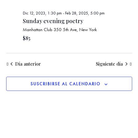
g
e
r
a
a
c
Dic 12, 2023, 1:30 pm
-
Feb 28, 2025, 5:00 pm
c
c
c
Sunday evening poetry
i
i
i
ó
Manhattan Club
350 5th Ave, New York
ó
o
n
$85
n
n
d
d
a
e
e
v
r
Día anterior
Siguiente día
b
i
f
s
ú
e
t
s
c
SUSCRIBIRSE AL CALENDARIO
a
q
h
s
u
a
d
e
.
e
d
E
a
v
y
e