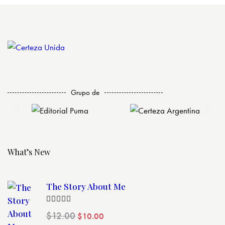
v
n
i
t
s
o
t
a
s
d
e
Grupo de
E
v
e
n
What’s New
t
o
s
The Story About Me
Valorado
$
12.00
$
10.00
con
4.00