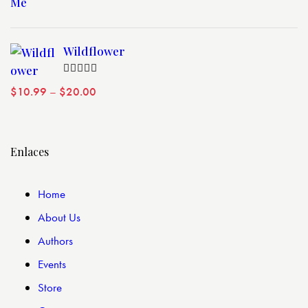
de 5
Wildflower
Valorado
$
10.99
–
$
20.00
con
4.00
de 5
Enlaces
Home
About Us
Authors
Events
Store