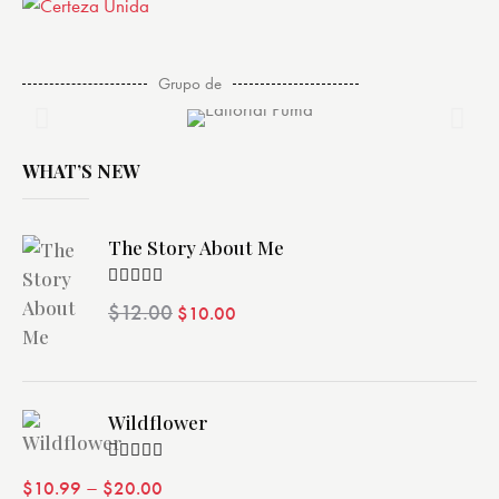
Grupo de
WHAT’S NEW
The Story About Me
Valorado
$
12.00
$
10.00
con
4.00
de 5
Wildflower
Valorado
–
$
10.99
$
20.00
con
4.00