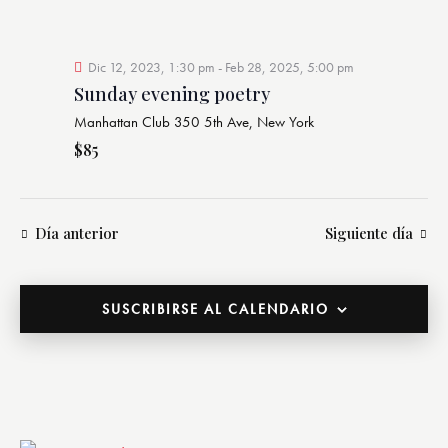
y
Even
vistas
de
Dic 12, 2023, 1:30 pm
-
Feb 28, 2025, 5:00 pm
Eventos
Sunday evening poetry
Manhattan Club
350 5th Ave, New York
$85
Día anterior
Siguiente día
SUSCRIBIRSE AL CALENDARIO