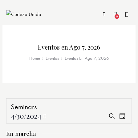
0
Eventos en Ago 7, 2026
Home
Eventos
Eventos En Ago 7, 2026
Seminars
4/30/2024
Navegaci
Nave
Buscar
Día
de
de
Seleccionar
vista
búsqueda
fecha.
En marcha
de