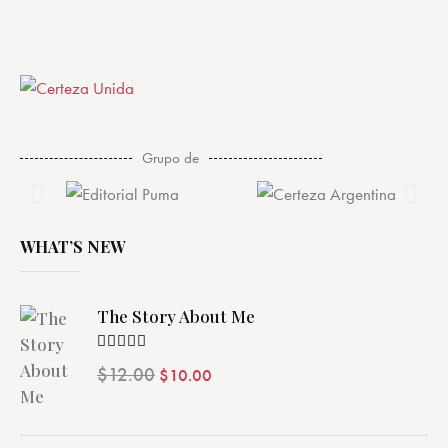
Grupo de
WHAT’S NEW
The Story About Me
Valorado
$
12.00
$
10.00
con
4.00
de 5