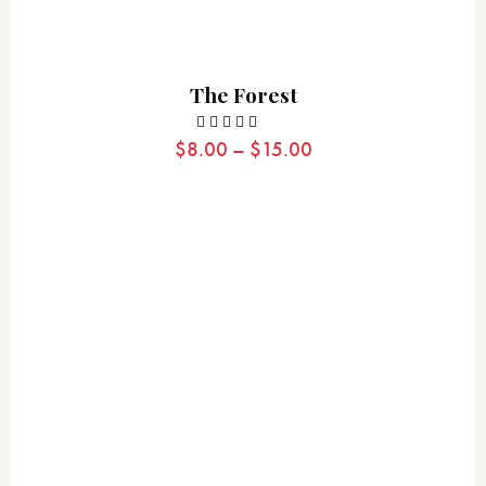
The Forest
$
8.00
–
$
15.00
Valora
do con
4.00
de
5