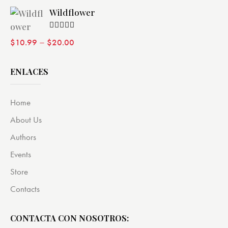
Wildflower
Valorado
–
$
10.99
$
20.00
con
4.00
de 5
ENLACES
Home
About Us
Authors
Events
Store
Contacts
CONTACTA CON NOSOTROS: