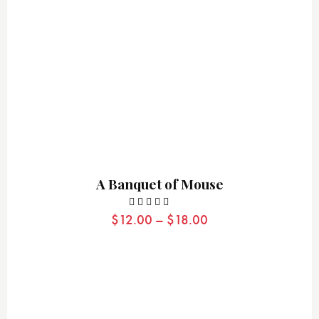
A Banquet of Mouse
$
12.00
–
$
18.00
Valorado
con
5.00
de 5