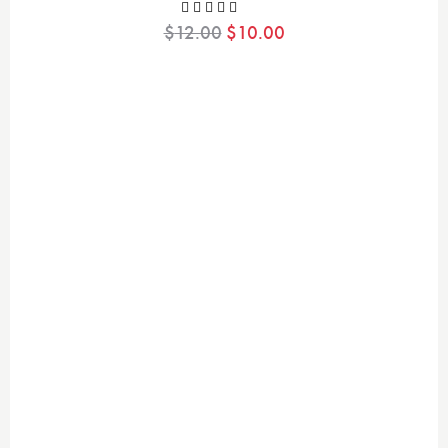
$
12.00
$
10.00
Valora
do con
4.00
de
5