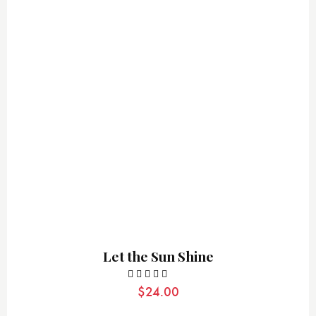
Let the Sun Shine
$
24.00
Valorado
con
5.00