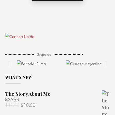
Grupo de
WHAT’S NEW
The Story About Me
$
12.00
$
10.00
Valorado
con
4.00