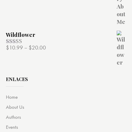
de 5
Wildflower
$
10.99
–
$
20.00
Valorado
con
4.00
de 5
ENLACES
Home
About Us
Authors
Events