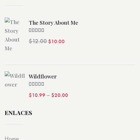
The Story About Me
Valorado
$
12.00
$
10.00
con
4.00
de 5
Wildflower
Valorado
–
$
10.99
$
20.00
con
4.00
de 5
ENLACES
Home