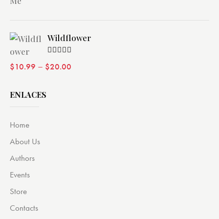
Wildflower
Valorado
–
$
10.99
$
20.00
con
4.00
de 5
ENLACES
Home
About Us
Authors
Events
Store
Contacts