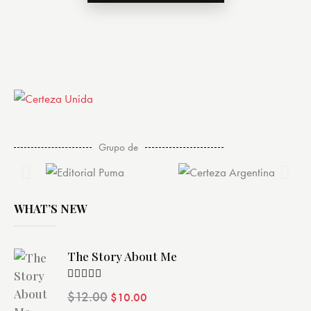
Grupo de
WHAT’S NEW
The Story About Me
Valorado
$
12.00
$
10.00
con
4.00
de 5