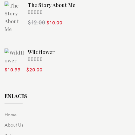
The Story About Me
Valorado
$
12.00
$
10.00
con
4.00
de 5
Wildflower
Valorado
–
$
10.99
$
20.00
con
4.00
de 5
ENLACES
Home
About Us
Authors