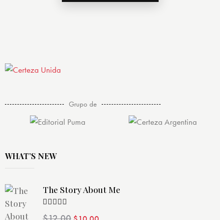
Grupo de
WHAT’S NEW
The Story About Me
Valorado
$
12.00
El
El
$
10.00