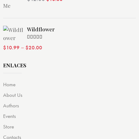
con
4.00
de 5
precio
precio
original
actual
era:
es:
Wildflower
$12.00.
$10.00.
Valorado
–
$
10.99
$
20.00
con
4.00
de 5
ENLACES
Home
About Us
Authors
Events
Store
Contacts