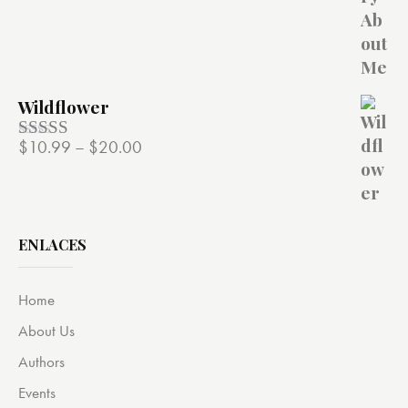
de 5
Wildflower
$
10.99
–
$
20.00
Valorado
con
4.00
de 5
ENLACES
Home
About Us
Authors
Events