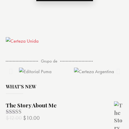
Grupo de
WHAT’S NEW
The Story About Me
$
12.00
$
10.00
Valorado
con
4.00