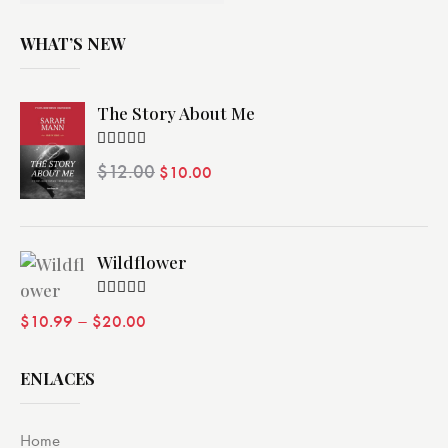
WHAT’S NEW
The Story About Me
Valorado
$
12.00
$
10.00
con
4.00
de 5
Wildflower
Valorado
–
$
10.99
$
20.00
con
4.00
de 5
ENLACES
Home