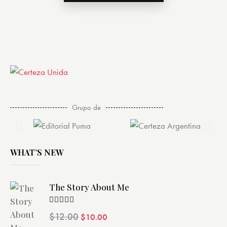
Grupo de
WHAT’S NEW
The Story About Me
Valorado
$
12.00
$
10.00
con
4.00
de 5