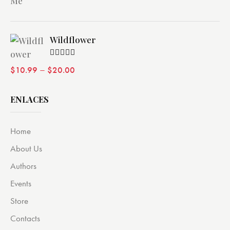
Wildflower
Valorado
–
$
10.99
$
20.00
con
4.00
de 5
ENLACES
Home
About Us
Authors
Events
Store
Contacts