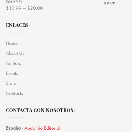
–
$
10.99
$
20.00
Valorado
con
4.00
de 5
ENLACES
Home
About Us
Authors
Events
Store
Contacts
CONTACTA CON NOSOTROS:
España
-
Andamio Editorial