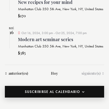
New recipes for your mind
v
n
Manhattan Club
350 5th Ave, New York, NY, United States
i
t
$170
s
o
t
a
MIÉ
16
Oct 16, 2024, 3:00 pm
-
Oct 25, 2024, 7:00 pm
s
Modern art seminar series
d
Manhattan Club
350 5th Ave, New York, NY, United States
e
$385
E
v
e
n
Eventos
Eventos
anterior(es)
Hoy
siguiente(s)
t
o
s
SUSCRIBIRSE AL CALENDARIO