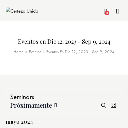
0
Eventos en Dic 12, 2023 - Sep 9, 2024
Home
Eventos
Eventos En Dic 12, 2023 - Sep 9, 2024
Seminars
Próximamente
N
N
B
L
a
a
u
S
i
s
v
v
e
s
mayo 2024
c
e
t
e
l