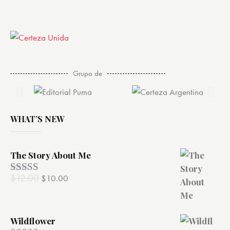
Grupo de
WHAT’S NEW
The Story About Me
$
12.00
$
10.00
Valorado
con
4.00
de 5
Wildflower